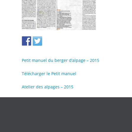
Petit manuel du berger d’alpage – 2015
Télécharger le Petit manuel
Atelier des alpages – 2015